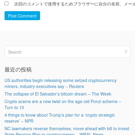
次回のコメントで使用するためブラウザーに自分の名前、メー
Post Comment
最近の投稿
US authorities begin releasing some seized cryptocurrency
miners, industry executives say – Reuters
The collapse of El Salvador’s bitcoin dream – The Week
Crypto scams are a new twist on the age-old Ponzi scheme –
Turn to 10
4 things to know about Trump’s plan for a ‘crypto strategic
reserve’ – NPR
NC lawmakers reverse themselves, move ahead with bill to invest
State Pension Plan in cryptocurrency – WRAL News