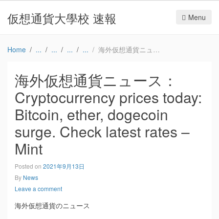
仮想通貨大學校 速報
Menu
Home
海外仮想通貨ニュース：Cryptocurrency prices today: Bitcoin, ether, dogecoin surge. Check latest rates – Mint
海外仮想通貨ニュース：
Cryptocurrency prices today:
Bitcoin, ether, dogecoin
surge. Check latest rates –
Mint
Posted on
2021年9月13日
By
News
Leave a comment
海外仮想通貨のニュース