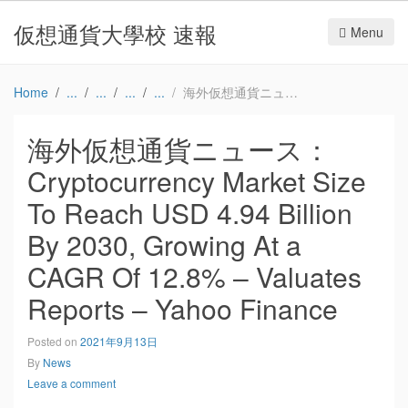
仮想通貨大學校 速報
Menu
Home
海外仮想通貨ニュース：Cryptocurrency Market Size To Reach USD 4.94 Billion By 2030, Growing At a CAGR Of 12.8% – Valuates Reports – Yahoo Finance
海外仮想通貨ニュース：
Cryptocurrency Market Size
To Reach USD 4.94 Billion
By 2030, Growing At a
CAGR Of 12.8% – Valuates
Reports – Yahoo Finance
Posted on
2021年9月13日
By
News
Leave a comment