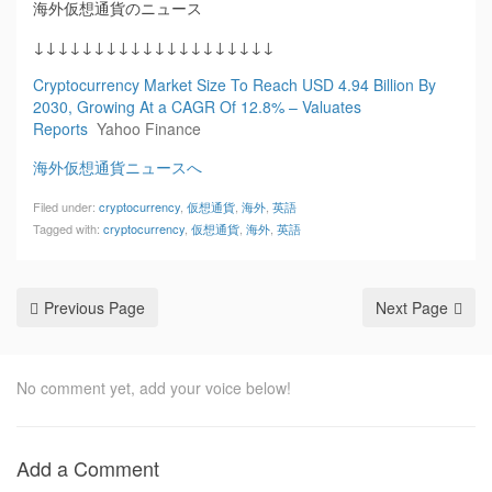
海外仮想通貨のニュース
↓↓↓↓↓↓↓↓↓↓↓↓↓↓↓↓↓↓↓↓
Cryptocurrency Market Size To Reach USD 4.94 Billion By
2030, Growing At a CAGR Of 12.8% – Valuates
Reports
Yahoo Finance
海外仮想通貨ニュースへ
Filed under:
cryptocurrency
,
仮想通貨
,
海外
,
英語
Tagged with:
cryptocurrency
,
仮想通貨
,
海外
,
英語
Previous Page
Next Page
No comment yet, add your voice below!
Add a Comment