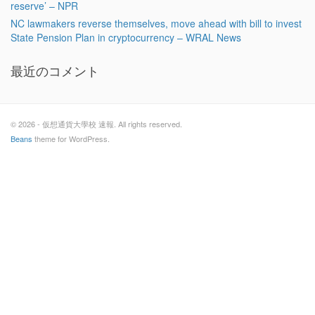
reserve’ – NPR
NC lawmakers reverse themselves, move ahead with bill to invest
State Pension Plan in cryptocurrency – WRAL News
最近のコメント
© 2026 - 仮想通貨大學校 速報. All rights reserved.
Beans
theme for WordPress.