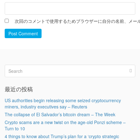
次回のコメントで使用するためブラウザーに自分の名前、メー
Post Comment
最近の投稿
US authorities begin releasing some seized cryptocurrency
miners, industry executives say – Reuters
The collapse of El Salvador’s bitcoin dream – The Week
Crypto scams are a new twist on the age-old Ponzi scheme –
Turn to 10
4 things to know about Trump’s plan for a ‘crypto strategic