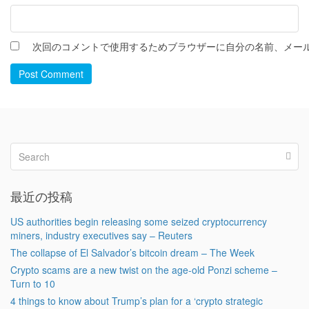
次回のコメントで使用するためブラウザーに自分の名前、メー
Post Comment
最近の投稿
US authorities begin releasing some seized cryptocurrency
miners, industry executives say – Reuters
The collapse of El Salvador’s bitcoin dream – The Week
Crypto scams are a new twist on the age-old Ponzi scheme –
Turn to 10
4 things to know about Trump’s plan for a ‘crypto strategic