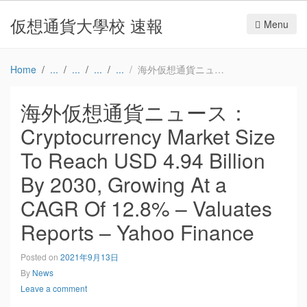
仮想通貨大學校 速報
Menu
Home
海外仮想通貨ニュース：Cryptocurrency Market Size To Reach USD 4.94 Billion By 2030, Growing At a CAGR Of 12.8% – Valuates Reports – Yahoo Finance
海外仮想通貨ニュース：
Cryptocurrency Market Size
To Reach USD 4.94 Billion
By 2030, Growing At a
CAGR Of 12.8% – Valuates
Reports – Yahoo Finance
Posted on
2021年9月13日
By
News
Leave a comment