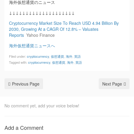
海外仮想通貨のニュース
↓↓↓↓↓↓↓↓↓↓↓↓↓↓↓↓↓↓↓↓
Cryptocurrency Market Size To Reach USD 4.94 Billion By
2030, Growing At a CAGR Of 12.8% – Valuates
Reports
Yahoo Finance
海外仮想通貨ニュースへ
Filed under:
cryptocurrency
,
仮想通貨
,
海外
,
英語
Tagged with:
cryptocurrency
,
仮想通貨
,
海外
,
英語
Previous Page
Next Page
No comment yet, add your voice below!
Add a Comment