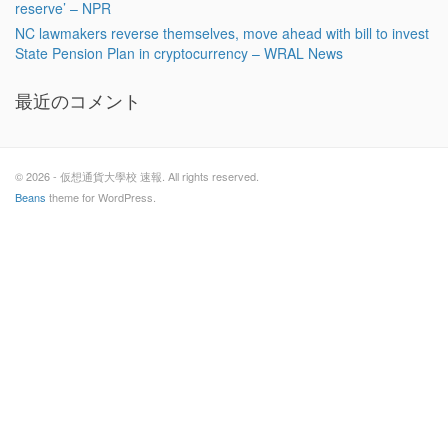
reserve’ – NPR
NC lawmakers reverse themselves, move ahead with bill to invest
State Pension Plan in cryptocurrency – WRAL News
最近のコメント
© 2026 - 仮想通貨大學校 速報. All rights reserved.
Beans
theme for WordPress.