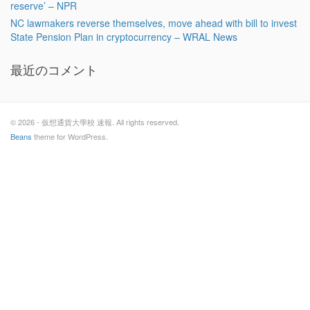
reserve’ – NPR
NC lawmakers reverse themselves, move ahead with bill to invest
State Pension Plan in cryptocurrency – WRAL News
最近のコメント
© 2026 - 仮想通貨大學校 速報. All rights reserved.
Beans
theme for WordPress.