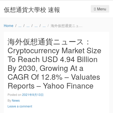
仮想通貨大學校 速報
Menu
Home
海外仮想通貨ニュース：Cryptocurrency Market Size To Reach USD 4.94 Billion By 2030, Growing At a CAGR Of 12.8% – Valuates Reports – Yahoo Finance
海外仮想通貨ニュース：
Cryptocurrency Market Size
To Reach USD 4.94 Billion
By 2030, Growing At a
CAGR Of 12.8% – Valuates
Reports – Yahoo Finance
Posted on
2021年9月13日
By
News
Leave a comment