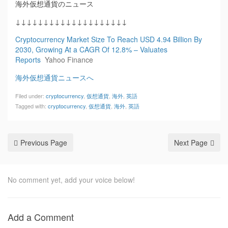
海外仮想通貨のニュース
↓↓↓↓↓↓↓↓↓↓↓↓↓↓↓↓↓↓↓↓
Cryptocurrency Market Size To Reach USD 4.94 Billion By
2030, Growing At a CAGR Of 12.8% – Valuates
Reports
Yahoo Finance
海外仮想通貨ニュースへ
Filed under:
cryptocurrency
,
仮想通貨
,
海外
,
英語
Tagged with:
cryptocurrency
,
仮想通貨
,
海外
,
英語
Previous Page
Next Page
No comment yet, add your voice below!
Add a Comment