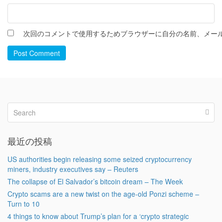
次回のコメントで使用するためブラウザーに自分の名前、メー
Post Comment
最近の投稿
US authorities begin releasing some seized cryptocurrency
miners, industry executives say – Reuters
The collapse of El Salvador’s bitcoin dream – The Week
Crypto scams are a new twist on the age-old Ponzi scheme –
Turn to 10
4 things to know about Trump’s plan for a ‘crypto strategic