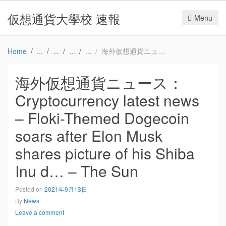
仮想通貨大學校 速報
Menu
Home
海外仮想通貨ニュース：Cryptocurrency latest news – Floki-Themed Dogecoin soars after Elon Musk shares picture of his Shiba Inu d… – The Sun
海外仮想通貨ニュース：
Cryptocurrency latest news
– Floki-Themed Dogecoin
soars after Elon Musk
shares picture of his Shiba
Inu d… – The Sun
Posted on
2021年9月13日
By
News
Leave a comment