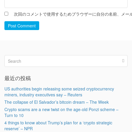
次回のコメントで使用するためブラウザーに自分の名前、メー
Post Comment
最近の投稿
US authorities begin releasing some seized cryptocurrency
miners, industry executives say – Reuters
The collapse of El Salvador’s bitcoin dream – The Week
Crypto scams are a new twist on the age-old Ponzi scheme –
Turn to 10
4 things to know about Trump’s plan for a ‘crypto strategic
reserve’ – NPR