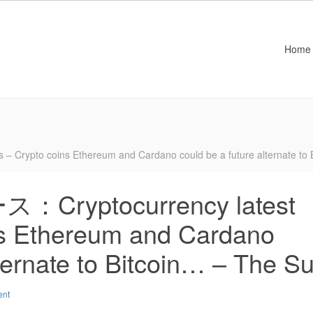
Home
to coins Ethereum and Cardano could be a future alternate to B
yptocurrency latest
ns Ethereum and Cardano
lternate to Bitcoin… – The S
ent