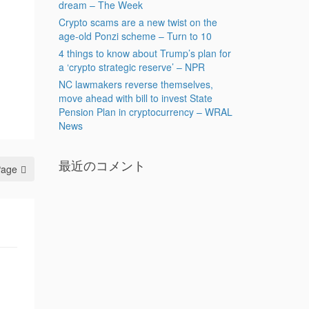
dream – The Week
Crypto scams are a new twist on the
age-old Ponzi scheme – Turn to 10
4 things to know about Trump’s plan for
a ‘crypto strategic reserve’ – NPR
NC lawmakers reverse themselves,
move ahead with bill to invest State
Pension Plan in cryptocurrency – WRAL
News
最近のコメント
Page