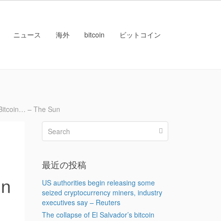
ニュース
海外
bitcoin
ビットコイン
itcoin… – The Sun
最近の投稿
un
US authorities begin releasing some
seized cryptocurrency miners, industry
executives say – Reuters
The collapse of El Salvador’s bitcoin