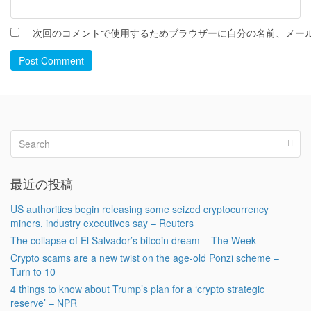
次回のコメントで使用するためブラウザーに自分の名前、メー
Post Comment
最近の投稿
US authorities begin releasing some seized cryptocurrency
miners, industry executives say – Reuters
The collapse of El Salvador’s bitcoin dream – The Week
Crypto scams are a new twist on the age-old Ponzi scheme –
Turn to 10
4 things to know about Trump’s plan for a ‘crypto strategic
reserve’ – NPR