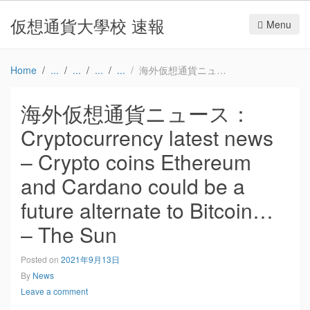
仮想通貨大學校 速報
Menu
Home
海外仮想通貨ニュース：Cryptocurrency latest news – Crypto coins Ethereum and Cardano could be a future alternate to Bitcoin… – The Sun
海外仮想通貨ニュース：
Cryptocurrency latest news
– Crypto coins Ethereum
and Cardano could be a
future alternate to Bitcoin…
– The Sun
Posted on
2021年9月13日
By
News
Leave a comment