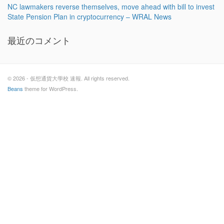
NC lawmakers reverse themselves, move ahead with bill to invest
State Pension Plan in cryptocurrency – WRAL News
最近のコメント
© 2026 - 仮想通貨大學校 速報. All rights reserved.
Beans
theme for WordPress.