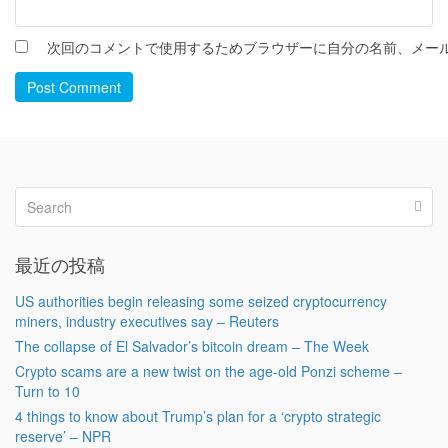
次回のコメントで使用するためブラウザーに自分の名前、メー
Post Comment
最近の投稿
US authorities begin releasing some seized cryptocurrency
miners, industry executives say – Reuters
The collapse of El Salvador’s bitcoin dream – The Week
Crypto scams are a new twist on the age-old Ponzi scheme –
Turn to 10
4 things to know about Trump’s plan for a ‘crypto strategic
reserve’ – NPR