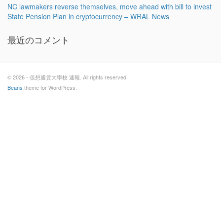
NC lawmakers reverse themselves, move ahead with bill to invest
State Pension Plan in cryptocurrency – WRAL News
最近のコメント
© 2026 - 仮想通貨大學校 速報. All rights reserved.
Beans
theme for WordPress.