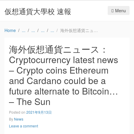
仮想通貨大學校 速報
Menu
Home
海外仮想通貨ニュース：Cryptocurrency latest news – Crypto coins Ethereum and Cardano could be a future alternate to Bitcoin… – The Sun
海外仮想通貨ニュース：
Cryptocurrency latest news
– Crypto coins Ethereum
and Cardano could be a
future alternate to Bitcoin…
– The Sun
Posted on
2021年9月13日
By
News
Leave a comment