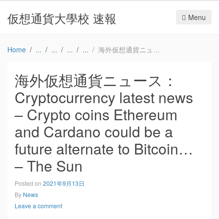
仮想通貨大學校 速報
Menu
Home
海外仮想通貨ニュース：Cryptocurrency latest news – Crypto coins Ethereum and Cardano could be a future alternate to Bitcoin… – The Sun
海外仮想通貨ニュース：
Cryptocurrency latest news
– Crypto coins Ethereum
and Cardano could be a
future alternate to Bitcoin…
– The Sun
Posted on
2021年9月13日
By
News
Leave a comment