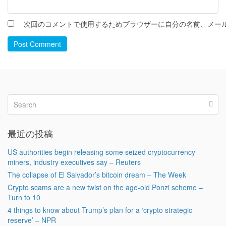
次回のコメントで使用するためブラウザーに自分の名前、メー
Post Comment
最近の投稿
US authorities begin releasing some seized cryptocurrency
miners, industry executives say – Reuters
The collapse of El Salvador’s bitcoin dream – The Week
Crypto scams are a new twist on the age-old Ponzi scheme –
Turn to 10
4 things to know about Trump’s plan for a ‘crypto strategic
reserve’ – NPR