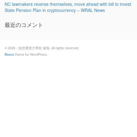
NC lawmakers reverse themselves, move ahead with bill to invest
State Pension Plan in cryptocurrency – WRAL News
最近のコメント
© 2026 - 仮想通貨大學校 速報. All rights reserved.
Beans
theme for WordPress.