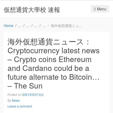
仮想通貨大學校 速報
Menu
Home
海外仮想通貨ニュース：Cryptocurrency latest news – Crypto coins Ethereum and Cardano could be a future alternate to Bitcoin… – The Sun
海外仮想通貨ニュース：
Cryptocurrency latest news
– Crypto coins Ethereum
and Cardano could be a
future alternate to Bitcoin…
– The Sun
Posted on
2021年9月13日
By
News
Leave a comment