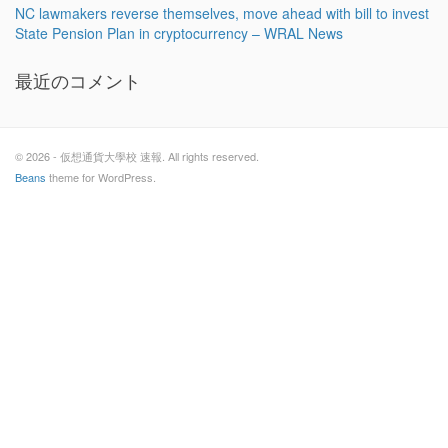
NC lawmakers reverse themselves, move ahead with bill to invest
State Pension Plan in cryptocurrency – WRAL News
最近のコメント
© 2026 - 仮想通貨大學校 速報. All rights reserved.
Beans
theme for WordPress.