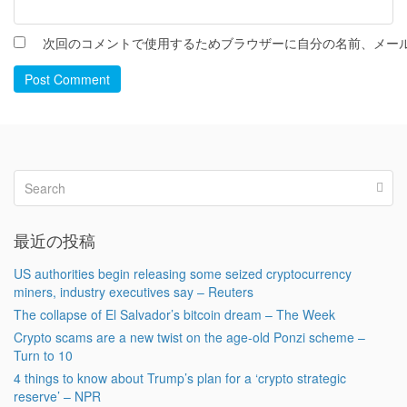
次回のコメントで使用するためブラウザーに自分の名前、メー
Post Comment
最近の投稿
US authorities begin releasing some seized cryptocurrency
miners, industry executives say – Reuters
The collapse of El Salvador’s bitcoin dream – The Week
Crypto scams are a new twist on the age-old Ponzi scheme –
Turn to 10
4 things to know about Trump’s plan for a ‘crypto strategic
reserve’ – NPR