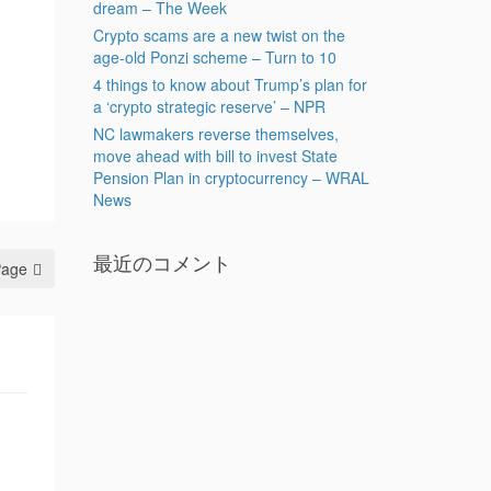
dream – The Week
Crypto scams are a new twist on the
age-old Ponzi scheme – Turn to 10
4 things to know about Trump’s plan for
a ‘crypto strategic reserve’ – NPR
NC lawmakers reverse themselves,
move ahead with bill to invest State
Pension Plan in cryptocurrency – WRAL
News
最近のコメント
Page