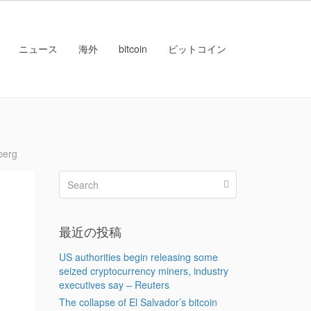
ニュース
海外
bitcoin
ビットコイン
berg
最近の投稿
US authorities begin releasing some
seized cryptocurrency miners, industry
executives say – Reuters
The collapse of El Salvador’s bitcoin