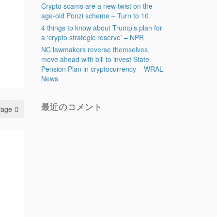
Crypto scams are a new twist on the
age-old Ponzi scheme – Turn to 10
4 things to know about Trump’s plan for
a ‘crypto strategic reserve’ – NPR
NC lawmakers reverse themselves,
move ahead with bill to invest State
Pension Plan in cryptocurrency – WRAL
News
最近のコメント
Page