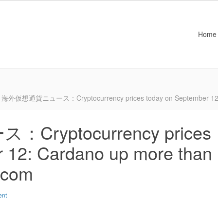
Home
海外仮想通貨ニュース：Cryptocurrency prices today on September 12: C
yptocurrency prices
 12: Cardano up more than
.com
ent