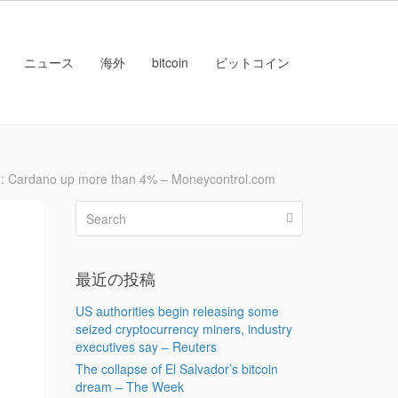
ニュース
海外
bitcoin
ビットコイン
ardano up more than 4% – Moneycontrol.com
最近の投稿
US authorities begin releasing some
seized cryptocurrency miners, industry
executives say – Reuters
The collapse of El Salvador’s bitcoin
dream – The Week