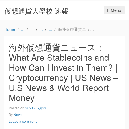
仮想通貨大學校 速報
Menu
Home
海外仮想通貨ニュース：What Are Stablecoins and How Can I Invest in Them? | Cryptocurrency | US News – U.S News & World Report Money
海外仮想通貨ニュース：
What Are Stablecoins and
How Can I Invest in Them? |
Cryptocurrency | US News –
U.S News & World Report
Money
Posted on
2021年5月23日
By
News
Leave a comment