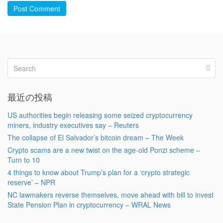
Post Comment
最近の投稿
US authorities begin releasing some seized cryptocurrency
miners, industry executives say – Reuters
The collapse of El Salvador’s bitcoin dream – The Week
Crypto scams are a new twist on the age-old Ponzi scheme –
Turn to 10
4 things to know about Trump’s plan for a ‘crypto strategic
reserve’ – NPR
NC lawmakers reverse themselves, move ahead with bill to invest
State Pension Plan in cryptocurrency – WRAL News