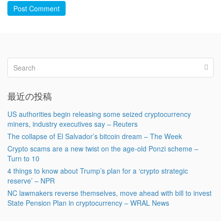
Post Comment
最近の投稿
US authorities begin releasing some seized cryptocurrency
miners, industry executives say – Reuters
The collapse of El Salvador’s bitcoin dream – The Week
Crypto scams are a new twist on the age-old Ponzi scheme –
Turn to 10
4 things to know about Trump’s plan for a ‘crypto strategic
reserve’ – NPR
NC lawmakers reverse themselves, move ahead with bill to invest
State Pension Plan in cryptocurrency – WRAL News