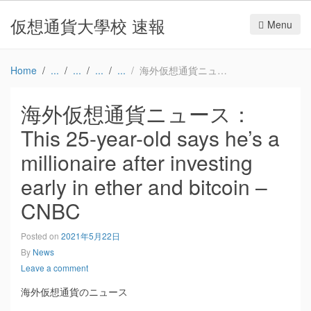
仮想通貨大學校 速報
Menu
Home
海外仮想通貨ニュース：This 25-year-old says he’s a millionaire after investing early in ether and bitcoin – CNBC
海外仮想通貨ニュース：
This 25-year-old says he’s a
millionaire after investing
early in ether and bitcoin –
CNBC
Posted on
2021年5月22日
By
News
Leave a comment
海外仮想通貨のニュース