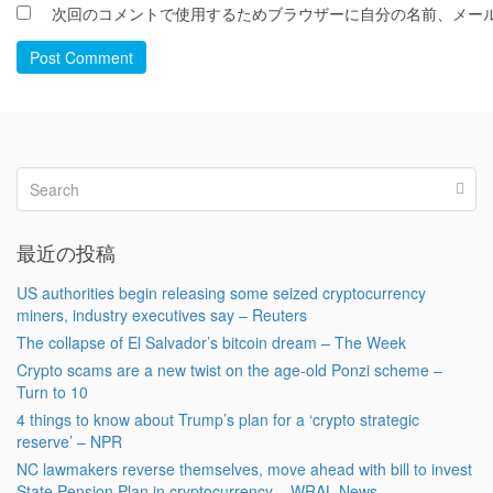
次回のコメントで使用するためブラウザーに自分の名前、メー
Post Comment
最近の投稿
US authorities begin releasing some seized cryptocurrency
miners, industry executives say – Reuters
The collapse of El Salvador’s bitcoin dream – The Week
Crypto scams are a new twist on the age-old Ponzi scheme –
Turn to 10
4 things to know about Trump’s plan for a ‘crypto strategic
reserve’ – NPR
NC lawmakers reverse themselves, move ahead with bill to invest
State Pension Plan in cryptocurrency – WRAL News