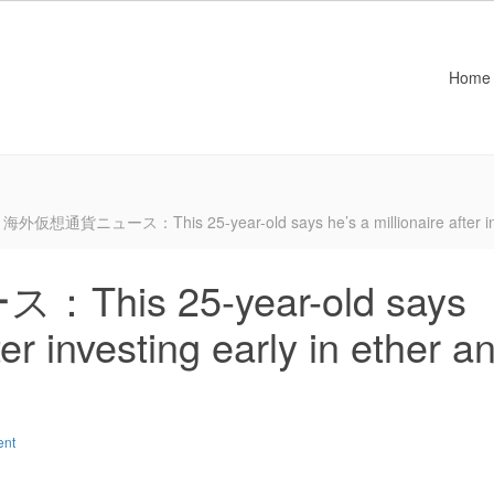
Home
海外仮想通貨ニュース：This 25-year-old says he’s a millionaire after inves
is 25-year-old says
ter investing early in ether a
ent