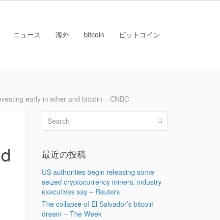
ニュース
海外
bitcoin
ビットコイン
ting early in ether and bitcoin – CNBC
nd
最近の投稿
US authorities begin releasing some
seized cryptocurrency miners, industry
executives say – Reuters
The collapse of El Salvador’s bitcoin
dream – The Week