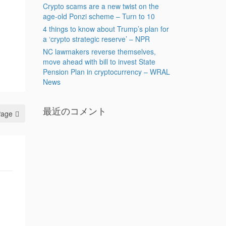
Crypto scams are a new twist on the
age-old Ponzi scheme – Turn to 10
4 things to know about Trump’s plan for
a ‘crypto strategic reserve’ – NPR
NC lawmakers reverse themselves,
move ahead with bill to invest State
Pension Plan in cryptocurrency – WRAL
News
最近のコメント
Page