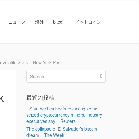
ニュース
海外
bitcoin
ビットコイン
latile week – New York Post
k
最近の投稿
US authorities begin releasing some
seized cryptocurrency miners, industry
executives say – Reuters
The collapse of El Salvador’s bitcoin
dream – The Week