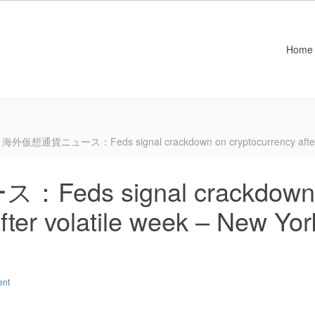
Home
海外仮想通貨ニュース：Feds signal crackdown on cryptocurrency after vo
ds signal crackdown
fter volatile week – New Yor
ent