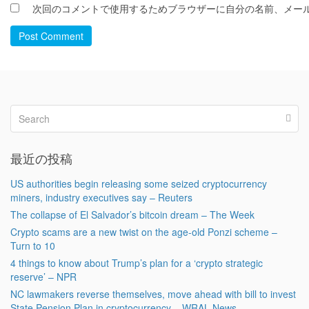
次回のコメントで使用するためブラウザーに自分の名前、メー
Post Comment
最近の投稿
US authorities begin releasing some seized cryptocurrency
miners, industry executives say – Reuters
The collapse of El Salvador’s bitcoin dream – The Week
Crypto scams are a new twist on the age-old Ponzi scheme –
Turn to 10
4 things to know about Trump’s plan for a ‘crypto strategic
reserve’ – NPR
NC lawmakers reverse themselves, move ahead with bill to invest
State Pension Plan in cryptocurrency – WRAL News