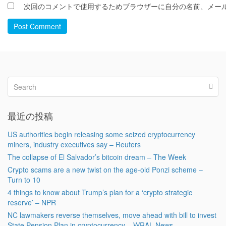
次回のコメントで使用するためブラウザーに自分の名前、メー
Post Comment
最近の投稿
US authorities begin releasing some seized cryptocurrency
miners, industry executives say – Reuters
The collapse of El Salvador’s bitcoin dream – The Week
Crypto scams are a new twist on the age-old Ponzi scheme –
Turn to 10
4 things to know about Trump’s plan for a ‘crypto strategic
reserve’ – NPR
NC lawmakers reverse themselves, move ahead with bill to invest
State Pension Plan in cryptocurrency – WRAL News