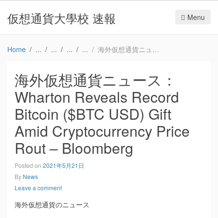
仮想通貨大學校 速報
Menu
Home
海外仮想通貨ニュース：Wharton Reveals Record Bitcoin ($BTC USD) Gift Amid Cryptocurrency Price Rout – Bloomberg
海外仮想通貨ニュース：
Wharton Reveals Record
Bitcoin ($BTC USD) Gift
Amid Cryptocurrency Price
Rout – Bloomberg
Posted on
2021年5月21日
By
News
Leave a comment
海外仮想通貨のニュース