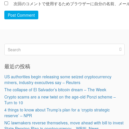
次回のコメントで使用するためブラウザーに自分の名前、メー
Post Comment
最近の投稿
US authorities begin releasing some seized cryptocurrency
miners, industry executives say – Reuters
The collapse of El Salvador’s bitcoin dream – The Week
Crypto scams are a new twist on the age-old Ponzi scheme –
Turn to 10
4 things to know about Trump’s plan for a ‘crypto strategic
reserve’ – NPR
NC lawmakers reverse themselves, move ahead with bill to invest
State Pension Plan in cryptocurrency – WRAL News