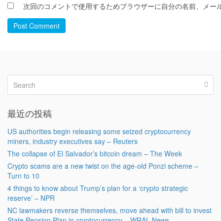
次回のコメントで使用するためブラウザーに自分の名前、メー
Post Comment
最近の投稿
US authorities begin releasing some seized cryptocurrency
miners, industry executives say – Reuters
The collapse of El Salvador’s bitcoin dream – The Week
Crypto scams are a new twist on the age-old Ponzi scheme –
Turn to 10
4 things to know about Trump’s plan for a ‘crypto strategic
reserve’ – NPR
NC lawmakers reverse themselves, move ahead with bill to invest
State Pension Plan in cryptocurrency – WRAL News