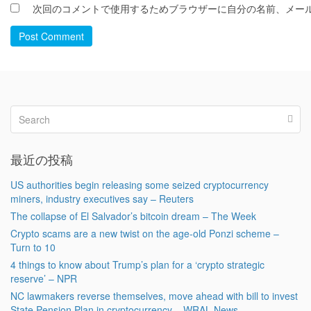
次回のコメントで使用するためブラウザーに自分の名前、メー
Post Comment
最近の投稿
US authorities begin releasing some seized cryptocurrency
miners, industry executives say – Reuters
The collapse of El Salvador’s bitcoin dream – The Week
Crypto scams are a new twist on the age-old Ponzi scheme –
Turn to 10
4 things to know about Trump’s plan for a ‘crypto strategic
reserve’ – NPR
NC lawmakers reverse themselves, move ahead with bill to invest
State Pension Plan in cryptocurrency – WRAL News