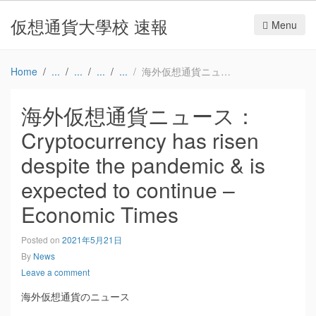
仮想通貨大學校 速報
Menu
Home
海外仮想通貨ニュース：Cryptocurrency has risen despite the pandemic & is expected to continue – Economic Times
海外仮想通貨ニュース：
Cryptocurrency has risen
despite the pandemic & is
expected to continue –
Economic Times
Posted on
2021年5月21日
By
News
Leave a comment
海外仮想通貨のニュース