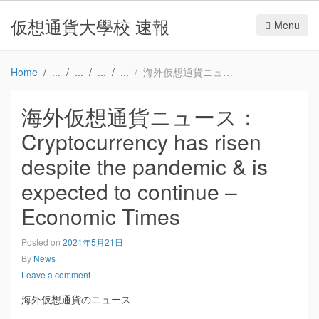
仮想通貨大學校 速報
Menu
Home
海外仮想通貨ニュース：Cryptocurrency has risen despite the pandemic & is expected to continue – Economic Times
海外仮想通貨ニュース：
Cryptocurrency has risen
despite the pandemic & is
expected to continue –
Economic Times
Posted on
2021年5月21日
By
News
Leave a comment
海外仮想通貨のニュース