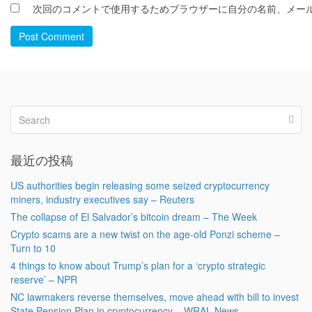
次回のコメントで使用するためブラウザーに自分の名前、メー
Post Comment
最近の投稿
US authorities begin releasing some seized cryptocurrency
miners, industry executives say – Reuters
The collapse of El Salvador’s bitcoin dream – The Week
Crypto scams are a new twist on the age-old Ponzi scheme –
Turn to 10
4 things to know about Trump’s plan for a ‘crypto strategic
reserve’ – NPR
NC lawmakers reverse themselves, move ahead with bill to invest
State Pension Plan in cryptocurrency – WRAL News