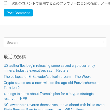
次回のコメントで使用するためブラウザーに自分の名前、メー
Post Comment
最近の投稿
US authorities begin releasing some seized cryptocurrency
miners, industry executives say – Reuters
The collapse of El Salvador’s bitcoin dream – The Week
Crypto scams are a new twist on the age-old Ponzi scheme –
Turn to 10
4 things to know about Trump’s plan for a ‘crypto strategic
reserve’ – NPR
NC lawmakers reverse themselves, move ahead with bill to invest
State Pension Plan in cryptocurrency – WRAL News