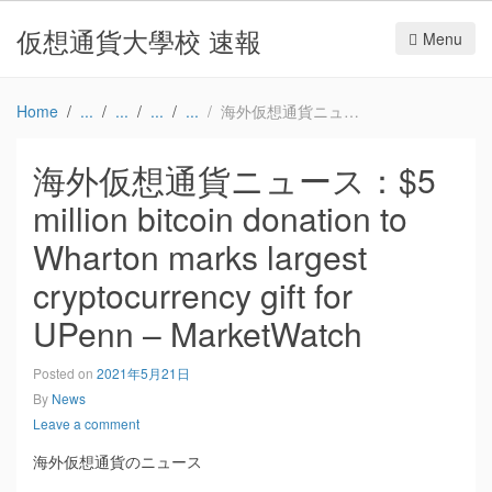
仮想通貨大學校 速報
Menu
Home
海外仮想通貨ニュース：$5 million bitcoin donation to Wharton marks largest cryptocurrency gift for UPenn – MarketWatch
海外仮想通貨ニュース：$5
million bitcoin donation to
Wharton marks largest
cryptocurrency gift for
UPenn – MarketWatch
Posted on
2021年5月21日
By
News
Leave a comment
海外仮想通貨のニュース