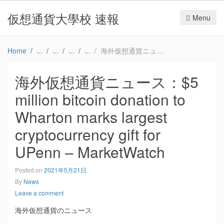
仮想通貨大學校 速報
Menu
Home
海外仮想通貨ニュース：$5 million bitcoin donation to Wharton marks largest cryptocurrency gift for UPenn – MarketWatch
海外仮想通貨ニュース：$5
million bitcoin donation to
Wharton marks largest
cryptocurrency gift for
UPenn – MarketWatch
Posted on
2021年5月21日
By
News
Leave a comment
海外仮想通貨のニュース