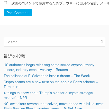
次回のコメントで使用するためブラウザーに自分の名前、メー
Post Comment
最近の投稿
US authorities begin releasing some seized cryptocurrency
miners, industry executives say – Reuters
The collapse of El Salvador’s bitcoin dream – The Week
Crypto scams are a new twist on the age-old Ponzi scheme –
Turn to 10
4 things to know about Trump’s plan for a ‘crypto strategic
reserve’ – NPR
NC lawmakers reverse themselves, move ahead with bill to invest
State Pension Plan in cryptocurrency – WRAL News