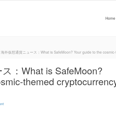
Home
海外仮想通貨ニュース：What is SafeMoon? Your guide to the cosmic-the
hat is SafeMoon?
cosmic-themed cryptocurrenc
ent