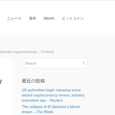
ニュース
海外
bitcoin
ビットコイン
med cryptocurrency – Fortune
y
最近の投稿
US authorities begin releasing some
seized cryptocurrency miners, industry
executives say – Reuters
The collapse of El Salvador’s bitcoin
dream – The Week