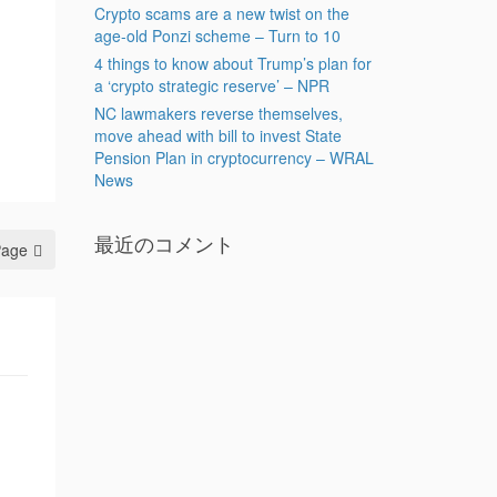
Crypto scams are a new twist on the
age-old Ponzi scheme – Turn to 10
4 things to know about Trump’s plan for
a ‘crypto strategic reserve’ – NPR
NC lawmakers reverse themselves,
move ahead with bill to invest State
Pension Plan in cryptocurrency – WRAL
News
最近のコメント
Page