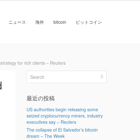
ニュース
海外
bitcoin
ビットコイン
egy for rich clients – Reuters
d
最近の投稿
US authorities begin releasing some
seized cryptocurrency miners, industry
executives say – Reuters
The collapse of El Salvador’s bitcoin
dream – The Week