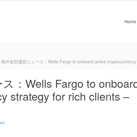
Home
海外仮想通貨ニュース：Wells Fargo to onboard active cryptocurrency strat
lls Fargo to onboar
y strategy for rich clients –
ent