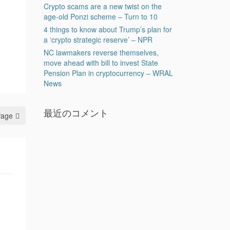
Crypto scams are a new twist on the
age-old Ponzi scheme – Turn to 10
4 things to know about Trump’s plan for
a ‘crypto strategic reserve’ – NPR
NC lawmakers reverse themselves,
move ahead with bill to invest State
Pension Plan in cryptocurrency – WRAL
News
最近のコメント
Page