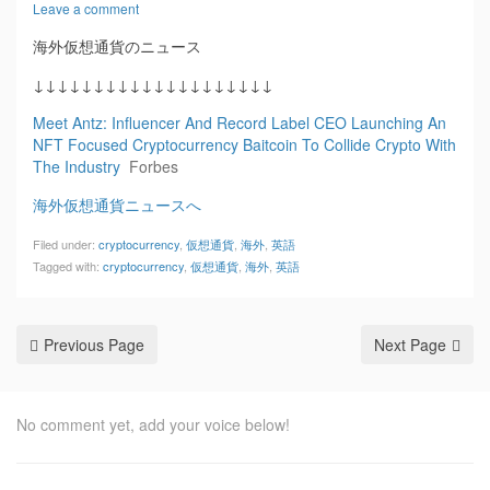
Leave a comment
海外仮想通貨のニュース
↓↓↓↓↓↓↓↓↓↓↓↓↓↓↓↓↓↓↓↓
Meet Antz: Influencer And Record Label CEO Launching An
NFT Focused Cryptocurrency Baitcoin To Collide Crypto With
The Industry
Forbes
海外仮想通貨ニュースへ
Filed under:
cryptocurrency
,
仮想通貨
,
海外
,
英語
Tagged with:
cryptocurrency
,
仮想通貨
,
海外
,
英語
Previous Page
Next Page
No comment yet, add your voice below!