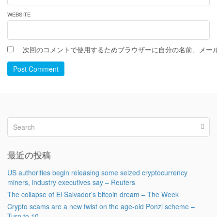
WEBSITE
次回のコメントで使用するためブラウザーに自分の名前、メー
Post Comment
最近の投稿
US authorities begin releasing some seized cryptocurrency
miners, industry executives say – Reuters
The collapse of El Salvador’s bitcoin dream – The Week
Crypto scams are a new twist on the age-old Ponzi scheme –
Turn to 10