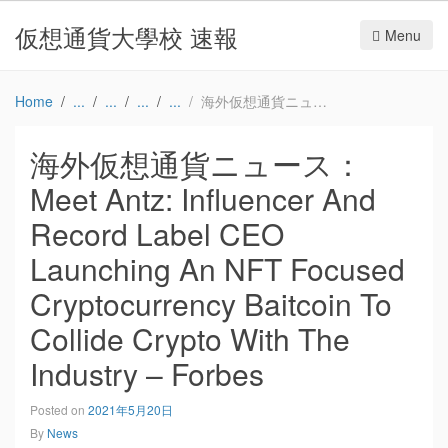
仮想通貨大學校 速報
Menu
Home
海外仮想通貨ニュース：Meet Antz: Influencer And Record Label CEO Launching An NFT Focused Cryptocurrency Baitcoin To Collide Crypto With The Industry – Forbes
海外仮想通貨ニュース：
Meet Antz: Influencer And
Record Label CEO
Launching An NFT Focused
Cryptocurrency Baitcoin To
Collide Crypto With The
Industry – Forbes
Posted on
2021年5月20日
By
News