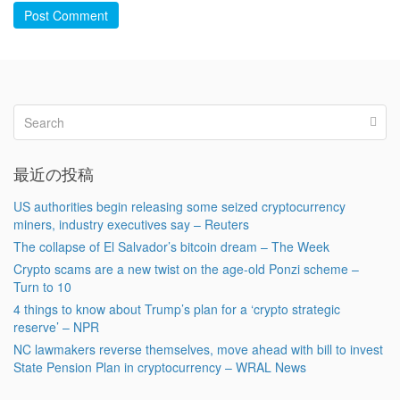
Post Comment
最近の投稿
US authorities begin releasing some seized cryptocurrency
miners, industry executives say – Reuters
The collapse of El Salvador’s bitcoin dream – The Week
Crypto scams are a new twist on the age-old Ponzi scheme –
Turn to 10
4 things to know about Trump’s plan for a ‘crypto strategic
reserve’ – NPR
NC lawmakers reverse themselves, move ahead with bill to invest
State Pension Plan in cryptocurrency – WRAL News