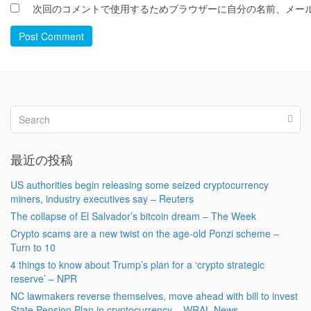
次回のコメントで使用するためブラウザーに自分の名前、メー
Post Comment
最近の投稿
US authorities begin releasing some seized cryptocurrency
miners, industry executives say – Reuters
The collapse of El Salvador’s bitcoin dream – The Week
Crypto scams are a new twist on the age-old Ponzi scheme –
Turn to 10
4 things to know about Trump’s plan for a ‘crypto strategic
reserve’ – NPR
NC lawmakers reverse themselves, move ahead with bill to invest
State Pension Plan in cryptocurrency – WRAL News