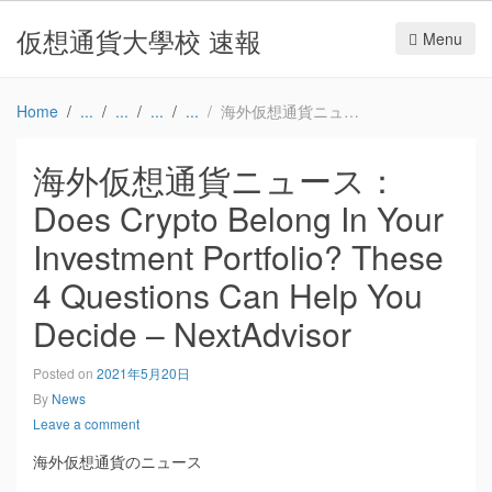
仮想通貨大學校 速報
Menu
Home
海外仮想通貨ニュース：Does Crypto Belong In Your Investment Portfolio? These 4 Questions Can Help You Decide – NextAdvisor
海外仮想通貨ニュース：
Does Crypto Belong In Your
Investment Portfolio? These
4 Questions Can Help You
Decide – NextAdvisor
Posted on
2021年5月20日
By
News
Leave a comment
海外仮想通貨のニュース