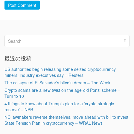
Post Comment
最近の投稿
US authorities begin releasing some seized cryptocurrency
miners, industry executives say – Reuters
The collapse of El Salvador’s bitcoin dream – The Week
Crypto scams are a new twist on the age-old Ponzi scheme –
Turn to 10
4 things to know about Trump’s plan for a ‘crypto strategic
reserve’ – NPR
NC lawmakers reverse themselves, move ahead with bill to invest
State Pension Plan in cryptocurrency – WRAL News