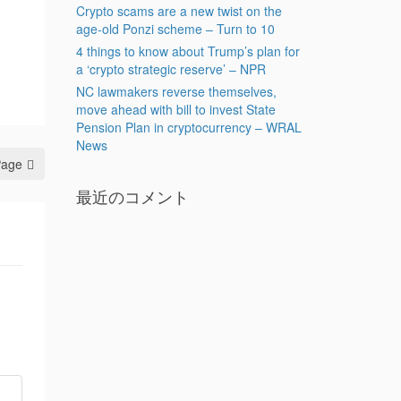
Crypto scams are a new twist on the
age-old Ponzi scheme – Turn to 10
4 things to know about Trump’s plan for
a ‘crypto strategic reserve’ – NPR
NC lawmakers reverse themselves,
move ahead with bill to invest State
Pension Plan in cryptocurrency – WRAL
News
Page
最近のコメント