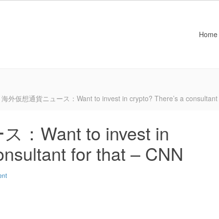
Home
海外仮想通貨ニュース：Want to invest in crypto? There’s a consultant f
nt to invest in
onsultant for that – CNN
ent