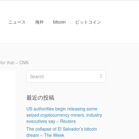
ニュース
海外
bitcoin
ビットコイン
or that – CNN
最近の投稿
US authorities begin releasing some
seized cryptocurrency miners, industry
executives say – Reuters
The collapse of El Salvador’s bitcoin
dream – The Week