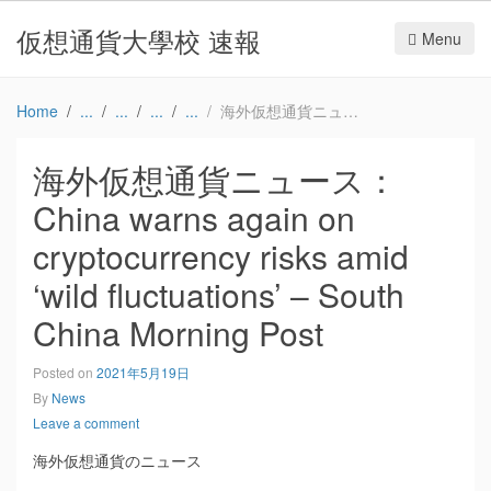
仮想通貨大學校 速報
Menu
Home
海外仮想通貨ニュース：China warns again on cryptocurrency risks amid ‘wild fluctuations’ – South China Morning Post
海外仮想通貨ニュース：
China warns again on
cryptocurrency risks amid
‘wild fluctuations’ – South
China Morning Post
Posted on
2021年5月19日
By
News
Leave a comment
海外仮想通貨のニュース