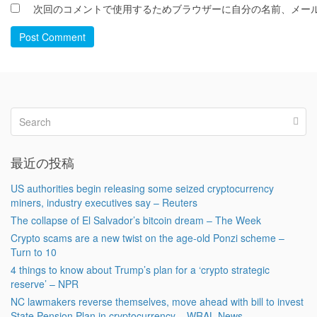
次回のコメントで使用するためブラウザーに自分の名前、メー
Post Comment
最近の投稿
US authorities begin releasing some seized cryptocurrency
miners, industry executives say – Reuters
The collapse of El Salvador’s bitcoin dream – The Week
Crypto scams are a new twist on the age-old Ponzi scheme –
Turn to 10
4 things to know about Trump’s plan for a ‘crypto strategic
reserve’ – NPR
NC lawmakers reverse themselves, move ahead with bill to invest
State Pension Plan in cryptocurrency – WRAL News