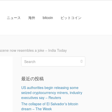
ニュース
海外
bitcoin
ビットコイン
e now resembles a joke – India Today
最近の投稿
US authorities begin releasing some
seized cryptocurrency miners, industry
executives say – Reuters
The collapse of El Salvador’s bitcoin
dream – The Week