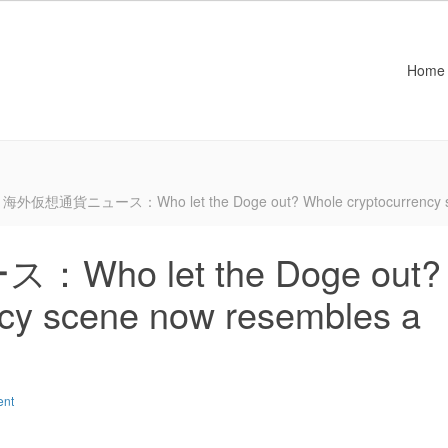
Home
海外仮想通貨ニュース：Who let the Doge out? Whole cryptocurrency scen
o let the Doge out?
cy scene now resembles a
ent