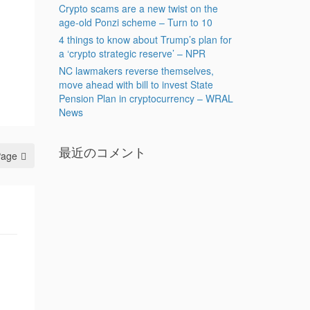
Crypto scams are a new twist on the
age-old Ponzi scheme – Turn to 10
4 things to know about Trump’s plan for
a ‘crypto strategic reserve’ – NPR
NC lawmakers reverse themselves,
move ahead with bill to invest State
Pension Plan in cryptocurrency – WRAL
News
最近のコメント
Page