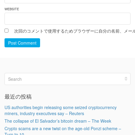
WEBSITE
次回のコメントで使用するためブラウザーに自分の名前、メー
Post Comment
最近の投稿
US authorities begin releasing some seized cryptocurrency
miners, industry executives say – Reuters
The collapse of El Salvador’s bitcoin dream – The Week
Crypto scams are a new twist on the age-old Ponzi scheme –
Turn to 10