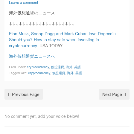
Leave a comment
海外仮想通貨のニュース
↓↓↓↓↓↓↓↓↓↓↓↓↓↓↓↓↓↓↓↓
Elon Musk, Snoop Dogg and Mark Cuban love Dogecoin.
Should you? How to stay safe when investing in
cryptocurrency
USA TODAY
海外仮想通貨ニュースへ
Filed under:
cryptocurrency
,
仮想通貨
,
海外
,
英語
Tagged with:
cryptocurrency
,
仮想通貨
,
海外
,
英語
Previous Page
Next Page
No comment yet, add your voice below!