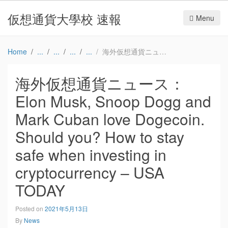
仮想通貨大學校 速報
Menu
Home
海外仮想通貨ニュース：Elon Musk, Snoop Dogg and Mark Cuban love Dogecoin. Should you? How to stay safe when investing in cryptocurrency – USA TODAY
海外仮想通貨ニュース：
Elon Musk, Snoop Dogg and
Mark Cuban love Dogecoin.
Should you? How to stay
safe when investing in
cryptocurrency – USA
TODAY
Posted on
2021年5月13日
By
News