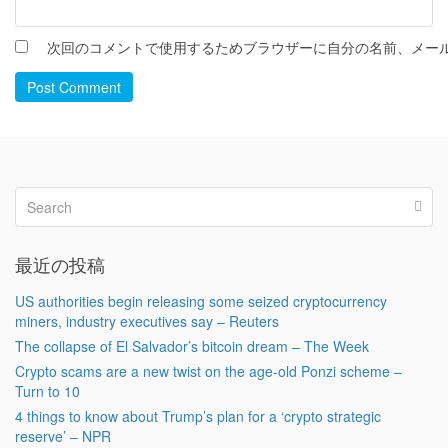
次回のコメントで使用するためブラウザーに自分の名前、メー
Post Comment
最近の投稿
US authorities begin releasing some seized cryptocurrency
miners, industry executives say – Reuters
The collapse of El Salvador’s bitcoin dream – The Week
Crypto scams are a new twist on the age-old Ponzi scheme –
Turn to 10
4 things to know about Trump’s plan for a ‘crypto strategic
reserve’ – NPR