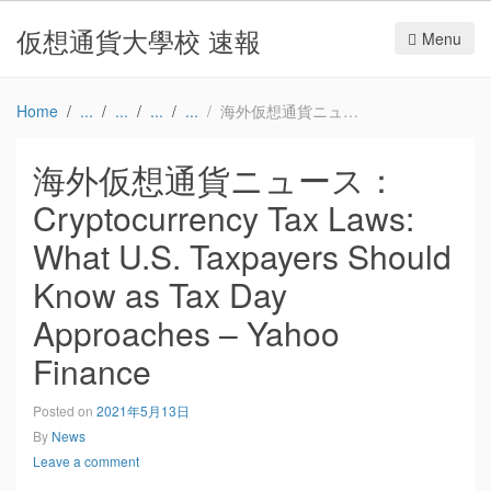
仮想通貨大學校 速報
Menu
Home
海外仮想通貨ニュース：Cryptocurrency Tax Laws: What U.S. Taxpayers Should Know as Tax Day Approaches – Yahoo Finance
海外仮想通貨ニュース：
Cryptocurrency Tax Laws:
What U.S. Taxpayers Should
Know as Tax Day
Approaches – Yahoo
Finance
Posted on
2021年5月13日
By
News
Leave a comment