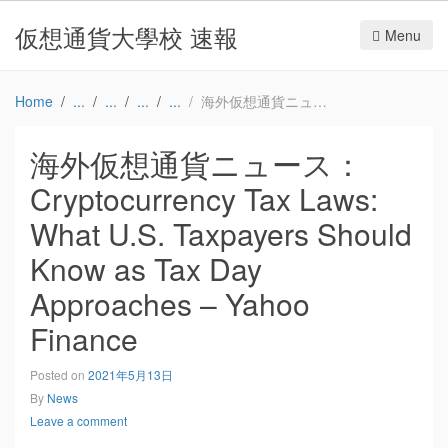
仮想通貨大學校 速報
Menu
Home
海外仮想通貨ニュース：Cryptocurrency Tax Laws: What U.S. Taxpayers Should Know as Tax Day Approaches – Yahoo Finance
海外仮想通貨ニュース：
Cryptocurrency Tax Laws:
What U.S. Taxpayers Should
Know as Tax Day
Approaches – Yahoo
Finance
Posted on
2021年5月13日
By
News
Leave a comment