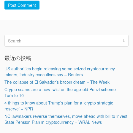
Post Comment
最近の投稿
US authorities begin releasing some seized cryptocurrency
miners, industry executives say – Reuters
The collapse of El Salvador’s bitcoin dream – The Week
Crypto scams are a new twist on the age-old Ponzi scheme –
Turn to 10
4 things to know about Trump’s plan for a ‘crypto strategic
reserve’ – NPR
NC lawmakers reverse themselves, move ahead with bill to invest
State Pension Plan in cryptocurrency – WRAL News