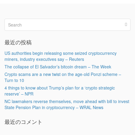
最近の投稿
US authorities begin releasing some seized cryptocurrency
miners, industry executives say – Reuters
The collapse of El Salvador’s bitcoin dream – The Week
Crypto scams are a new twist on the age-old Ponzi scheme –
Turn to 10
4 things to know about Trump’s plan for a ‘crypto strategic
reserve’ – NPR
NC lawmakers reverse themselves, move ahead with bill to invest
State Pension Plan in cryptocurrency – WRAL News
最近のコメント