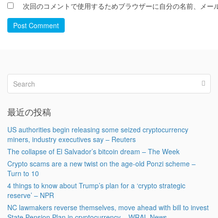
次回のコメントで使用するためブラウザーに自分の名前、メー
Post Comment
最近の投稿
US authorities begin releasing some seized cryptocurrency
miners, industry executives say – Reuters
The collapse of El Salvador’s bitcoin dream – The Week
Crypto scams are a new twist on the age-old Ponzi scheme –
Turn to 10
4 things to know about Trump’s plan for a ‘crypto strategic
reserve’ – NPR
NC lawmakers reverse themselves, move ahead with bill to invest
State Pension Plan in cryptocurrency – WRAL News