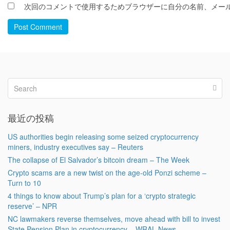
次回のコメントで使用するためブラウザーに自分の名前、メー
Post Comment
最近の投稿
US authorities begin releasing some seized cryptocurrency
miners, industry executives say – Reuters
The collapse of El Salvador’s bitcoin dream – The Week
Crypto scams are a new twist on the age-old Ponzi scheme –
Turn to 10
4 things to know about Trump’s plan for a ‘crypto strategic
reserve’ – NPR
NC lawmakers reverse themselves, move ahead with bill to invest
State Pension Plan in cryptocurrency – WRAL News