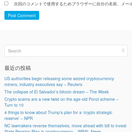
次回のコメントで使用するためブラウザーに自分の名前、メー
Post Comment
最近の投稿
US authorities begin releasing some seized cryptocurrency
miners, industry executives say – Reuters
The collapse of El Salvador’s bitcoin dream – The Week
Crypto scams are a new twist on the age-old Ponzi scheme –
Turn to 10
4 things to know about Trump’s plan for a ‘crypto strategic
reserve’ – NPR
NC lawmakers reverse themselves, move ahead with bill to invest
State Pension Plan in cryptocurrency – WRAL News