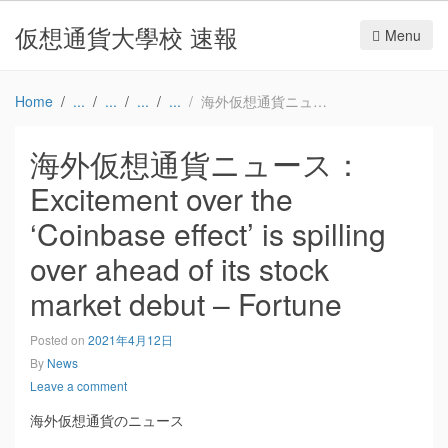
仮想通貨大學校 速報
Menu
Home
海外仮想通貨ニュース：Excitement over the ‘Coinbase effect’ is spilling over ahead of its stock market debut – Fortune
海外仮想通貨ニュース：
Excitement over the
‘Coinbase effect’ is spilling
over ahead of its stock
market debut – Fortune
Posted on
2021年4月12日
By
News
Leave a comment
海外仮想通貨のニュース