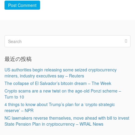
Post Comment
最近の投稿
US authorities begin releasing some seized cryptocurrency
miners, industry executives say – Reuters
The collapse of El Salvador’s bitcoin dream – The Week
Crypto scams are a new twist on the age-old Ponzi scheme –
Turn to 10
4 things to know about Trump’s plan for a ‘crypto strategic
reserve’ – NPR
NC lawmakers reverse themselves, move ahead with bill to invest
State Pension Plan in cryptocurrency – WRAL News