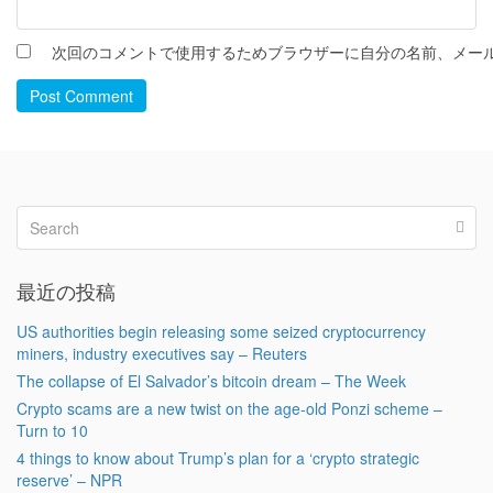
次回のコメントで使用するためブラウザーに自分の名前、メー
Post Comment
最近の投稿
US authorities begin releasing some seized cryptocurrency
miners, industry executives say – Reuters
The collapse of El Salvador’s bitcoin dream – The Week
Crypto scams are a new twist on the age-old Ponzi scheme –
Turn to 10
4 things to know about Trump’s plan for a ‘crypto strategic
reserve’ – NPR