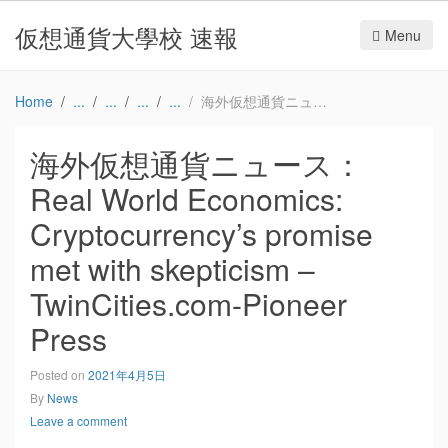
仮想通貨大學校 速報
Menu
Home
海外仮想通貨ニュース：Real World Economics: Cryptocurrency’s promise met with skepticism – TwinCities.com-Pioneer Press
海外仮想通貨ニュース：
Real World Economics:
Cryptocurrency’s promise
met with skepticism –
TwinCities.com-Pioneer
Press
Posted on
2021年4月5日
By
News
Leave a comment