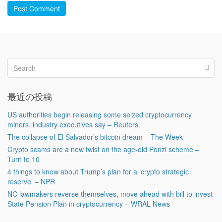
Post Comment
最近の投稿
US authorities begin releasing some seized cryptocurrency
miners, industry executives say – Reuters
The collapse of El Salvador’s bitcoin dream – The Week
Crypto scams are a new twist on the age-old Ponzi scheme –
Turn to 10
4 things to know about Trump’s plan for a ‘crypto strategic
reserve’ – NPR
NC lawmakers reverse themselves, move ahead with bill to invest
State Pension Plan in cryptocurrency – WRAL News