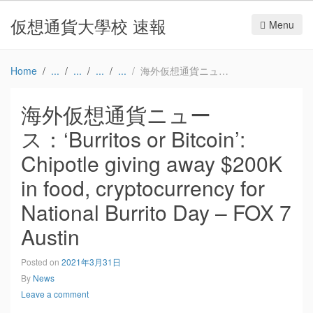
仮想通貨大學校 速報
Menu
Home
海外仮想通貨ニュース：‘Burritos or Bitcoin’: Chipotle giving away $200K in food, cryptocurrency for National Burrito Day – FOX 7 Austin
海外仮想通貨ニュー
ス：‘Burritos or Bitcoin’:
Chipotle giving away $200K
in food, cryptocurrency for
National Burrito Day – FOX 7
Austin
Posted on
2021年3月31日
By
News
Leave a comment