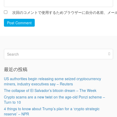
次回のコメントで使用するためブラウザーに自分の名前、メー
Post Comment
最近の投稿
US authorities begin releasing some seized cryptocurrency
miners, industry executives say – Reuters
The collapse of El Salvador’s bitcoin dream – The Week
Crypto scams are a new twist on the age-old Ponzi scheme –
Turn to 10
4 things to know about Trump’s plan for a ‘crypto strategic
reserve’ – NPR