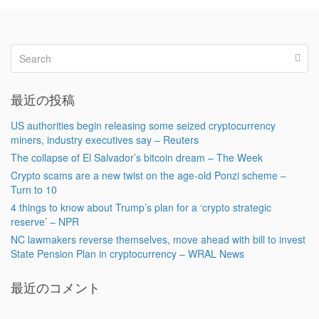
最近の投稿
US authorities begin releasing some seized cryptocurrency
miners, industry executives say – Reuters
The collapse of El Salvador’s bitcoin dream – The Week
Crypto scams are a new twist on the age-old Ponzi scheme –
Turn to 10
4 things to know about Trump’s plan for a ‘crypto strategic
reserve’ – NPR
NC lawmakers reverse themselves, move ahead with bill to invest
State Pension Plan in cryptocurrency – WRAL News
最近のコメント