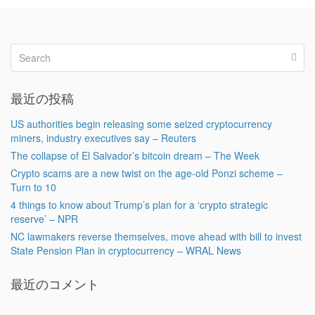
最近の投稿
US authorities begin releasing some seized cryptocurrency
miners, industry executives say – Reuters
The collapse of El Salvador’s bitcoin dream – The Week
Crypto scams are a new twist on the age-old Ponzi scheme –
Turn to 10
4 things to know about Trump’s plan for a ‘crypto strategic
reserve’ – NPR
NC lawmakers reverse themselves, move ahead with bill to invest
State Pension Plan in cryptocurrency – WRAL News
最近のコメント