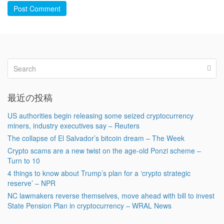
Post Comment
最近の投稿
US authorities begin releasing some seized cryptocurrency
miners, industry executives say – Reuters
The collapse of El Salvador’s bitcoin dream – The Week
Crypto scams are a new twist on the age-old Ponzi scheme –
Turn to 10
4 things to know about Trump’s plan for a ‘crypto strategic
reserve’ – NPR
NC lawmakers reverse themselves, move ahead with bill to invest
State Pension Plan in cryptocurrency – WRAL News